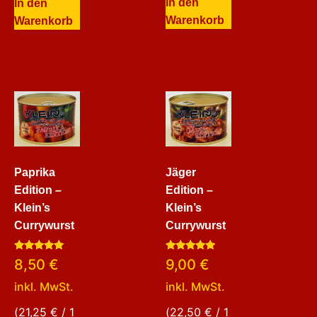
In den
In den
Warenkorb
Warenkorb
Paprika
Jäger
Edition –
Edition –
Klein’s
Klein’s
Currywurst
Currywurst
Bewertet
Bewertet
8,50
€
9,00
€
mit
mit
5.00
5.00
inkl. MwSt.
inkl. MwSt.
von 5
von 5
(
21,25
€
/ 1
(
22,50
€
/ 1