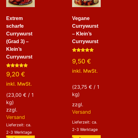
Extrem
Vegane
scharfe
Currywurst
Currywurst
– Klein’s
(Grad 3) –
Currywurst
Klein’s
Bewertet
Currywurst
9,50
€
mit
5.00
von 5
inkl. MwSt.
Bewertet
9,20
€
mit
5.00
inkl. MwSt.
von 5
(
23,75
€
/ 1
kg)
(
23,00
€
/ 1
kg)
zzgl.
zzgl.
Versand
Versand
Lieferzeit: ca.
Lieferzeit: ca.
2-3 Werktage
2-3 Werktage