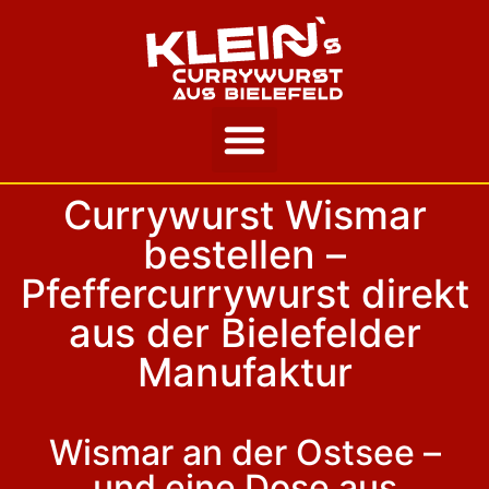
Unsere Story
Currywurst Wismar
bestellen –
Pfeffercurrywurst direkt
aus der Bielefelder
Manufaktur
Wismar an der Ostsee –
und eine Dose aus