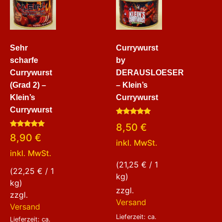
Sehr
Currywurst
scharfe
by
Currywurst
DERAUSLOESER
(Grad 2) –
– Klein’s
Klein’s
Currywurst
Currywurst
Bewertet
8,50
€
mit
Bewertet
5.00
8,90
€
mit
von 5
inkl. MwSt.
5.00
inkl. MwSt.
von 5
(
21,25
€
/ 1
(
22,25
€
/ 1
kg)
kg)
zzgl.
zzgl.
Versand
Versand
Lieferzeit: ca.
Lieferzeit: ca.