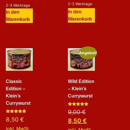
2-3 Werktage
2-3 Werktage
In den
In den
Warenkorb
Warenkorb
Angebot!
Classic
Wild Edition
Edition –
– Klein’s
Klein’s
Currywurst
Currywurst
Bewertet
9,00
€
mit
Bewertet
5.00
8,50
€
8,50
€
mit
von 5
5.00
inkl. MwSt.
von 5
inkl. MwSt.