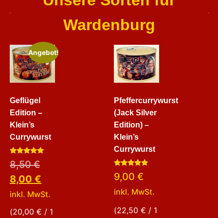
Unsere Sorten für
Wardenburg
Angebot!
Geflügel
Pfeffercurrywurst
Edition –
(Jack Silver
Klein’s
Edition) –
Currywurst
Klein’s
Currywurst
Bewertet
8,50
€
mit
Bewertet
5.00
9,00
€
8,00
€
mit
von 5
5.00
inkl. MwSt.
von 5
inkl. MwSt.
(
22,50
€
/ 1
(
20,00
€
/ 1