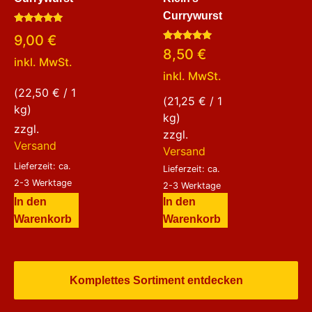
Currywurst
Bewertet
9,00
€
mit
Bewertet
5.00
8,50
€
mit
von 5
inkl. MwSt.
5.00
inkl. MwSt.
von 5
(
22,50
€
/ 1
(
21,25
€
/ 1
kg)
kg)
zzgl.
zzgl.
Versand
Versand
Lieferzeit: ca.
Lieferzeit: ca.
2-3 Werktage
2-3 Werktage
In den
In den
Warenkorb
Warenkorb
Komplettes Sortiment entdecken