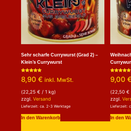
Sehr scharfe Currywurst (Grad 2) –
Weihnacht
Klein’s Currywurst
Currywur
Bewertet
Bewertet
8,90
€
9,00
inkl. MwSt.
mit
mit
5.00
5.00
von 5
von 5
(
22,25
€
/ 1 kg)
(
22,50
€
zzgl.
Versand
zzgl.
Ver
Lieferzeit: ca. 2-3 Werktage
Lieferzeit:
In den Warenkorb
In den W