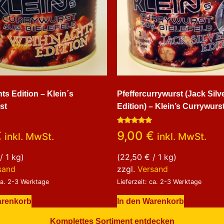
s Edition – Klein´s
Pfeffercurrywurst (Jack Silv
st
Edition) – Klein’s Currywurs
Bewertet
€
9,00
€
inkl. MwSt.
inkl. MwSt.
mit
5.00
von 5
/ 1 kg)
(
22,50
€
/ 1 kg)
sand
zzgl.
Versand
 ca. 2-3 Werktage
Lieferzeit: ca. 2-3 Werktage
arenkorb
In den Warenkorb
Komplettes Sortiment entdecken