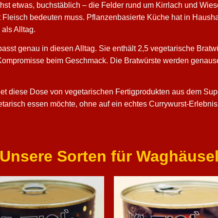
hst etwas, buchstäblich – die Felder rund um Kirrlach und Wies
t Fleisch bedeuten muss. Pflanzenbasierte Küche hat in Haush
als Alltag.
asst genau in diesen Alltag. Sie enthält 2,5 vegetarische Bra
 Kompromisse beim Geschmack. Die Bratwürste werden genauso 
det diese Dose von vegetarischen Fertigprodukten aus dem Supe
tarisch essen möchte, ohne auf ein echtes Currywurst-Erlebnis z
Unsere Sorten für Waghäuse