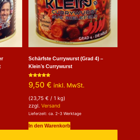
er
Schärfste Currywurst (Grad 4) –
t
Klein’s Currywurst
Bewertet
9,50
€
inkl. MwSt.
mit
5.00
von 5
(
23,75
€
/ 1 kg)
zzgl.
Versand
Lieferzeit: ca. 2-3 Werktage
In den Warenkorb