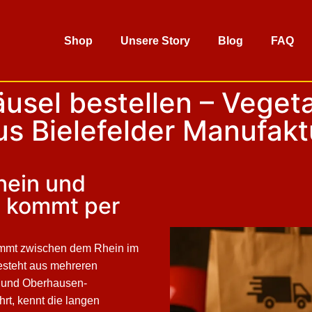
Shop
Unsere Story
Blog
FAQ
sel bestellen – Veget
us Bielefelder Manufakt
hein und
t kommt per
lemmt zwischen dem Rhein im
esteht aus mehreren
ch und Oberhausen-
rt, kennt die langen