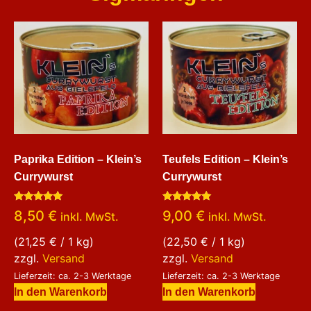
Paprika Edition – Klein’s
Teufels Edition – Klein’s
Currywurst
Currywurst
Bewertet
Bewertet
8,50
€
9,00
€
inkl. MwSt.
inkl. MwSt.
mit
mit
5.00
5.00
von 5
von 5
(
21,25
€
/ 1 kg)
(
22,50
€
/ 1 kg)
zzgl.
Versand
zzgl.
Versand
Lieferzeit: ca. 2-3 Werktage
Lieferzeit: ca. 2-3 Werktage
In den Warenkorb
In den Warenkorb