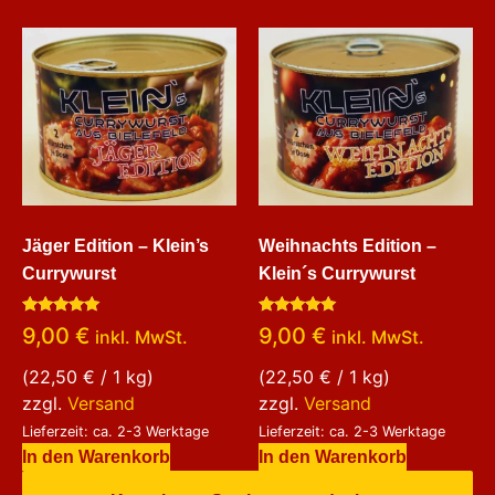
Jäger Edition – Klein’s
Weihnachts Edition –
Currywurst
Klein´s Currywurst
Bewertet
Bewertet
9,00
€
9,00
€
inkl. MwSt.
inkl. MwSt.
mit
mit
5.00
5.00
von 5
von 5
(
22,50
€
/ 1 kg)
(
22,50
€
/ 1 kg)
zzgl.
Versand
zzgl.
Versand
Lieferzeit: ca. 2-3 Werktage
Lieferzeit: ca. 2-3 Werktage
In den Warenkorb
In den Warenkorb