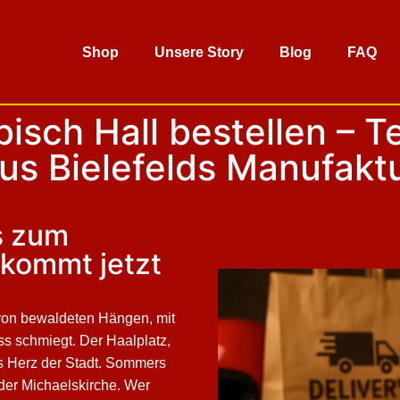
Shop
Unsere Story
Blog
FAQ
sch Hall bestellen – Teu
us Bielefelds Manufakt
s zum
 kommt jetzt
 von bewaldeten Hängen, mit
ss schmiegt. Der Haalplatz,
as Herz der Stadt. Sommers
n der Michaelskirche. Wer