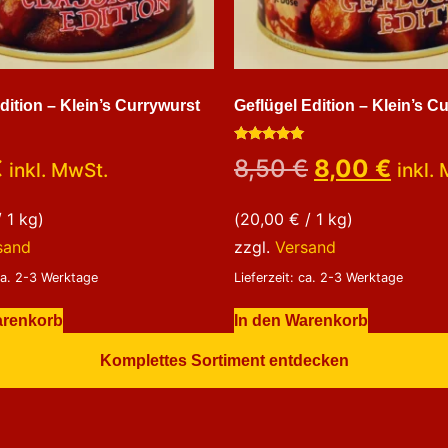
dition – Klein’s Currywurst
Geflügel Edition – Klein’s C
Bewertet
€
8,50
€
8,00
€
inkl. MwSt.
inkl.
mit
5.00
von 5
 1 kg)
(
20,00
€
/ 1 kg)
sand
zzgl.
Versand
 ca. 2-3 Werktage
Lieferzeit: ca. 2-3 Werktage
arenkorb
In den Warenkorb
Komplettes Sortiment entdecken