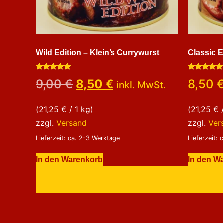
Wild Edition – Klein’s Currywurst
Classic E
Bewertet
Bewertet
9,00
€
8,50
€
8,50
inkl. MwSt.
mit
mit
5.00
5.00
von 5
von 5
(
21,25
€
/ 1 kg)
(
21,25
€
/
zzgl.
Versand
zzgl.
Ver
Lieferzeit: ca. 2-3 Werktage
Lieferzeit:
In den Warenkorb
In den W