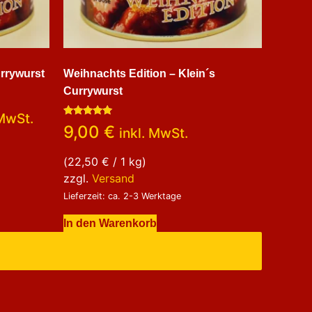
urrywurst
Weihnachts Edition – Klein´s
Currywurst
 MwSt.
Bewertet
9,00
€
inkl. MwSt.
mit
5.00
von 5
(
22,50
€
/ 1 kg)
zzgl.
Versand
Lieferzeit: ca. 2-3 Werktage
In den Warenkorb