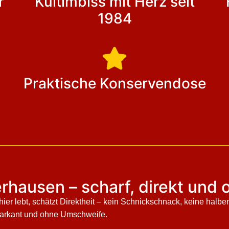
r
Kultimbiss mit Herz seit
1984
Praktische Konservendose
gerhausen – scharf, direkt un
hier lebt, schätzt Direktheit – kein Schnickschnack, keine halb
, markant und ohne Umschweife.