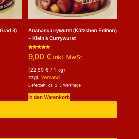
Grad 3) –
Ananascurrywurst (Kätzchen Edition)
– Klein’s Currywurst
Bewertet
9,00
€
inkl. MwSt.
mit
5.00
von 5
(
22,50
€
/ 1 kg)
zzgl.
Versand
Lieferzeit: ca. 2-3 Werktage
In den Warenkorb