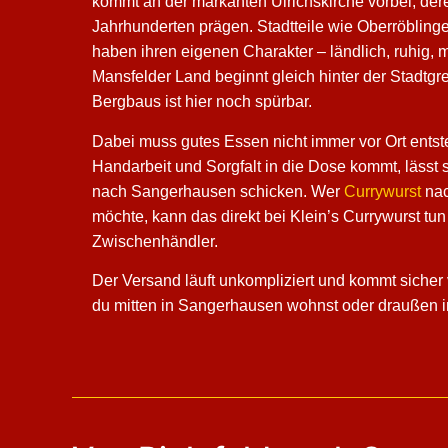
kommt an der markanten Ulrichskirche vorbei, der
Jahrhunderten prägen. Stadtteile wie Oberröbling
haben ihren eigenen Charakter – ländlich, ruhig,
Mansfelder Land beginnt gleich hinter der Stadtgr
Bergbaus ist hier noch spürbar.
Dabei muss gutes Essen nicht immer vor Ort entste
Handarbeit und Sorgfalt in die Dose kommt, lässt 
nach Sangerhausen schicken. Wer
Currywurst
nac
möchte, kann das direkt bei Klein’s Currywurst t
Zwischenhändler.
Der Versand läuft unkompliziert und kommt sicher v
du mitten in Sangerhausen wohnst oder draußen in