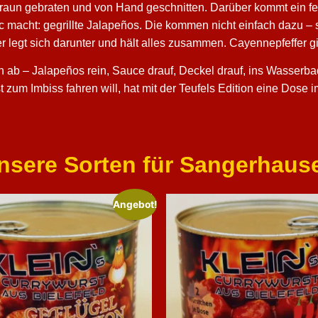
 braun gebraten und von Hand geschnitten. Darüber kommt ein fe
c macht: gegrillte Jalapeños. Die kommen nicht einfach dazu –
ver legt sich darunter und hält alles zusammen. Cayennepfeffer 
ln ab – Jalapeños rein, Sauce drauf, Deckel drauf, ins Wasserbad
zum Imbiss fahren will, hat mit der Teufels Edition eine Dose i
nsere Sorten für Sangerhaus
Angebot!