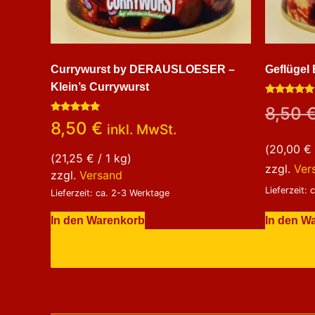
Currywurst by DERAUSLOESER –
Geflügel 
Klein’s Currywurst
Bewertet
8,50
mit
Bewertet
5.00
8,50
€
inkl. MwSt.
mit
von 5
5.00
(
20,00
€
von 5
(
21,25
€
/ 1 kg)
zzgl.
Ver
zzgl.
Versand
Lieferzeit:
Lieferzeit: ca. 2-3 Werktage
In den W
In den Warenkorb