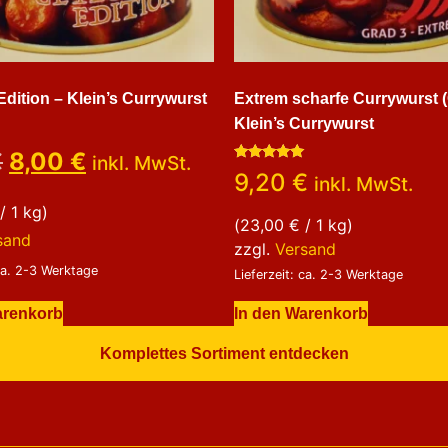
Edition – Klein’s Currywurst
Extrem scharfe Currywurst (
Klein’s Currywurst
€
8,00
€
inkl. MwSt.
Bewertet
9,20
€
inkl. MwSt.
mit
5.00
/ 1 kg)
von 5
(
23,00
€
/ 1 kg)
sand
zzgl.
Versand
 ca. 2-3 Werktage
Lieferzeit: ca. 2-3 Werktage
arenkorb
In den Warenkorb
Komplettes Sortiment entdecken