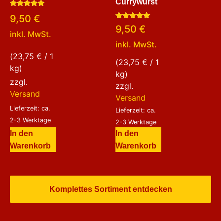
Currywurst
Bewertet
9,50
€
mit
Bewertet
5.00
9,50
€
mit
von 5
inkl. MwSt.
5.00
inkl. MwSt.
von 5
(
23,75
€
/ 1
(
23,75
€
/ 1
kg)
kg)
zzgl.
zzgl.
Versand
Versand
Lieferzeit: ca.
Lieferzeit: ca.
2-3 Werktage
2-3 Werktage
In den
In den
Warenkorb
Warenkorb
Komplettes Sortiment entdecken