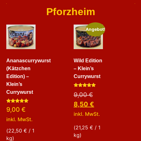
Pforzheim
Angebot!
Ananascurrywurst
Wild Edition
(Kätzchen
– Klein’s
Edition) –
Currywurst
Klein’s
Bewertet
Currywurst
9,00
€
mit
5.00
8,50
€
von 5
Bewertet
9,00
€
mit
inkl. MwSt.
5.00
inkl. MwSt.
von 5
(
21,25
€
/ 1
(
22,50
€
/ 1
kg)
kg)