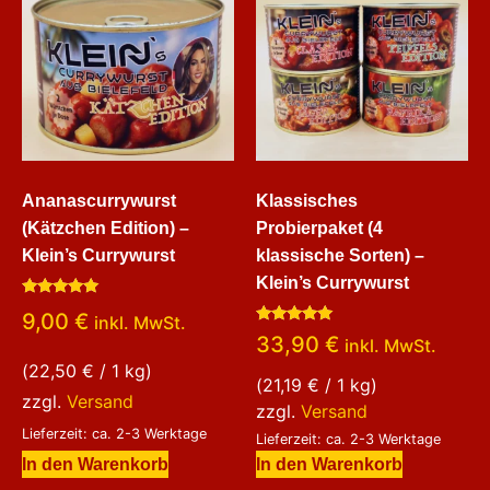
Ananascurrywurst
Klassisches
(Kätzchen Edition) –
Probierpaket (4
Klein’s Currywurst
klassische Sorten) –
Klein’s Currywurst
Bewertet
9,00
€
inkl. MwSt.
mit
Bewertet
5.00
33,90
€
inkl. MwSt.
mit
von 5
4.80
(
22,50
€
/ 1 kg)
von 5
(
21,19
€
/ 1 kg)
zzgl.
Versand
zzgl.
Versand
Lieferzeit: ca. 2-3 Werktage
Lieferzeit: ca. 2-3 Werktage
In den Warenkorb
In den Warenkorb