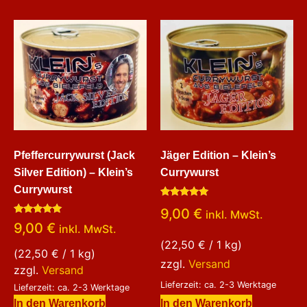
Pfeffercurrywurst (Jack
Jäger Edition – Klein’s
Silver Edition) – Klein’s
Currywurst
Currywurst
Bewertet
9,00
€
inkl. MwSt.
mit
Bewertet
5.00
9,00
€
inkl. MwSt.
mit
von 5
5.00
(
22,50
€
/ 1 kg)
von 5
(
22,50
€
/ 1 kg)
zzgl.
Versand
zzgl.
Versand
Lieferzeit: ca. 2-3 Werktage
Lieferzeit: ca. 2-3 Werktage
In den Warenkorb
In den Warenkorb