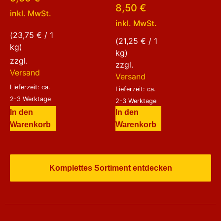
Bewertet
5.00
8,50
€
mit
von 5
inkl. MwSt.
5.00
inkl. MwSt.
von 5
(
23,75
€
/ 1
(
21,25
€
/ 1
kg)
kg)
zzgl.
zzgl.
Versand
Versand
Lieferzeit: ca.
Lieferzeit: ca.
2-3 Werktage
2-3 Werktage
In den
In den
Warenkorb
Warenkorb
Komplettes Sortiment entdecken