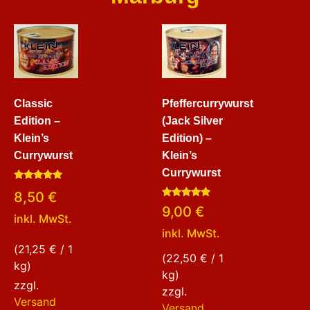
Classic
Pfeffercurrywurst
Edition –
(Jack Silver
Klein’s
Edition) –
Currywurst
Klein’s
Currywurst
Bewertet
8,50
€
mit
Bewertet
5.00
9,00
€
mit
von 5
inkl. MwSt.
5.00
inkl. MwSt.
von 5
(
21,25
€
/ 1
(
22,50
€
/ 1
kg)
kg)
zzgl.
zzgl.
Versand
Versand