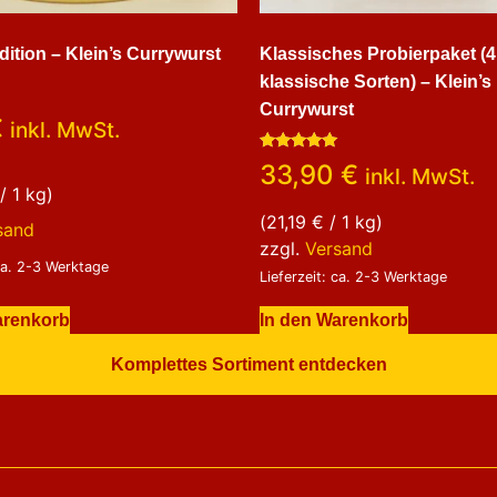
dition – Klein’s Currywurst
Klassisches Probierpaket (4
klassische Sorten) – Klein’s
Currywurst
€
inkl. MwSt.
Bewertet
33,90
€
inkl. MwSt.
mit
/ 1 kg)
4.80
von 5
(
21,19
€
/ 1 kg)
sand
zzgl.
Versand
 ca. 2-3 Werktage
Lieferzeit: ca. 2-3 Werktage
arenkorb
In den Warenkorb
Komplettes Sortiment entdecken