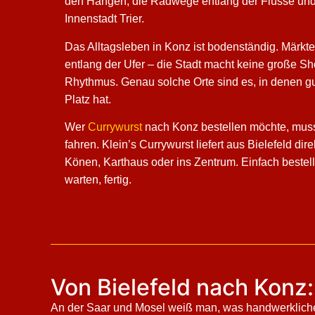
den Hängen, die Radwege entlang der Flüsse und
Innenstadt Trier.
Das Alltagsleben in Konz ist bodenständig. Märkt
entlang der Ufer – die Stadt macht keine große Sho
Rhythmus. Genau solche Orte sind es, in denen g
Platz hat.
Wer
Currywurst
nach Konz bestellen möchte, muss 
fahren. Klein’s Currywurst liefert aus Bielefeld dir
Könen, Karthaus oder ins Zentrum. Einfach bestel
warten, fertig.
Von Bielefeld nach Konz:
An der Saar und Mosel weiß man, was handwerkliche A