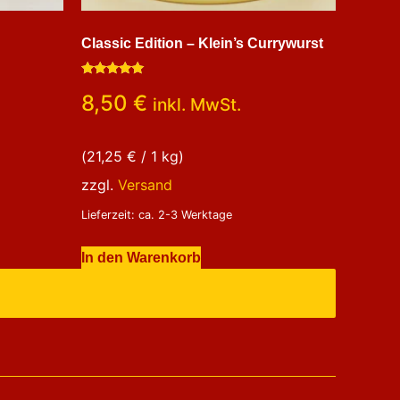
Classic Edition – Klein’s Currywurst
Bewertet
8,50
€
mit
inkl. MwSt.
5.00
von 5
(
21,25
€
/ 1 kg)
zzgl.
Versand
Lieferzeit: ca. 2-3 Werktage
In den Warenkorb