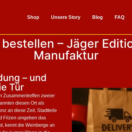
Shop
Unsere Story
Blog
FAQ
bestellen – Jäger Editio
Manufaktur
dung – und
ie Tür
 ein Zusammentreffen zweier
kannten diesen Ort als
nz an diese Zeit. Stadtteile
nd Filzen umgeben das
bt, kennt die Weinberge an