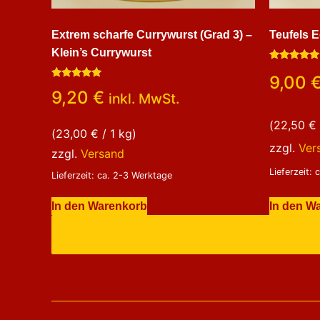
Extrem scharfe Currywurst (Grad 3) –
Teufels E
Klein’s Currywurst
Bewertet
9,00
mit
Bewertet
5.00
9,20
€
inkl. MwSt.
mit
von 5
5.00
von 5
(
22,50
€
(
23,00
€
/ 1 kg)
zzgl.
Ver
zzgl.
Versand
Lieferzeit:
Lieferzeit: ca. 2-3 Werktage
In den Warenkorb
In den W