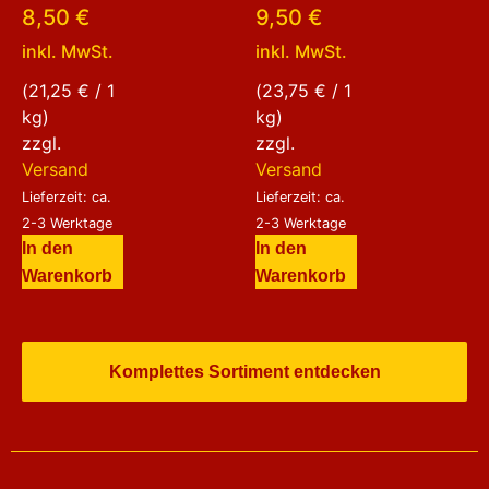
Bewertet
Bewertet
8,50
€
9,50
€
mit
mit
5.00
5.00
inkl. MwSt.
inkl. MwSt.
von 5
von 5
(
21,25
€
/ 1
(
23,75
€
/ 1
kg)
kg)
zzgl.
zzgl.
Versand
Versand
Lieferzeit: ca.
Lieferzeit: ca.
2-3 Werktage
2-3 Werktage
In den
In den
Warenkorb
Warenkorb
Komplettes Sortiment entdecken