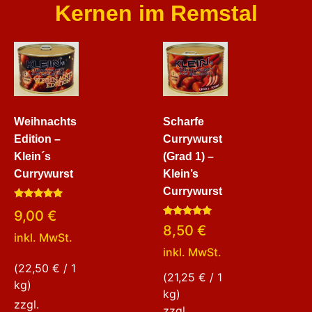
Kernen im Remstal
Weihnachts
Scharfe
Edition –
Currywurst
Klein´s
(Grad 1) –
Currywurst
Klein’s
Currywurst
Bewertet
9,00
€
mit
Bewertet
5.00
8,50
€
mit
von 5
inkl. MwSt.
5.00
inkl. MwSt.
von 5
(
22,50
€
/ 1
(
21,25
€
/ 1
kg)
kg)
zzgl.
zzgl.