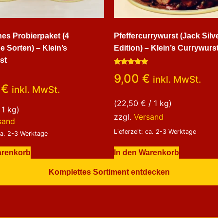
es Probierpaket (4
Pfeffercurrywurst (Jack Silv
e Sorten) – Klein’s
Edition) – Klein’s Currywurs
st
Bewertet
9,00
€
inkl. MwSt.
mit
5.00
0
€
inkl. MwSt.
von 5
(
22,50
€
/ 1 kg)
 1 kg)
zzgl.
Versand
sand
Lieferzeit: ca. 2-3 Werktage
 ca. 2-3 Werktage
In den Warenkorb
arenkorb
Komplettes Sortiment entdecken