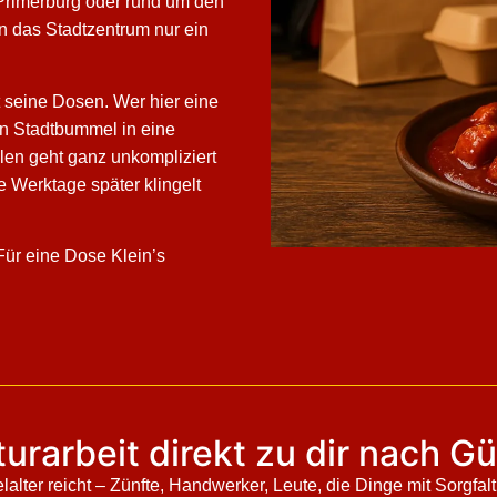
Primerburg oder rund um den
nn das Stadtzentrum nur ein
t seine Dosen. Wer hier eine
en Stadtbummel in eine
len geht ganz unkompliziert
 Werktage später klingelt
Für eine Dose Klein’s
urarbeit direkt zu dir nach G
elalter reicht – Zünfte, Handwerker, Leute, die Dinge mit Sorgf