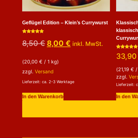
Geflügel Edition – Klein’s Currywurst
Klassisch
klassisch
Bewertet
Currywur
8,50
€
8,00
€
mit
inkl. MwSt.
5.00
von 5
Bewertet
33,9
mit
(
20,00
€
/ 1 kg)
4.80
von 5
(
21,19
€
/
zzgl.
Versand
zzgl.
Ver
Lieferzeit: ca. 2-3 Werktage
Lieferzeit:
In den Warenkorb
In den W