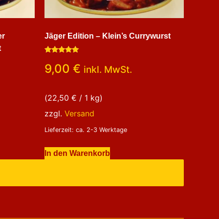
er
Jäger Edition – Klein’s Currywurst
t
Bewertet
9,00
€
mit
inkl. MwSt.
5.00
von 5
(
22,50
€
/ 1 kg)
zzgl.
Versand
Lieferzeit: ca. 2-3 Werktage
In den Warenkorb