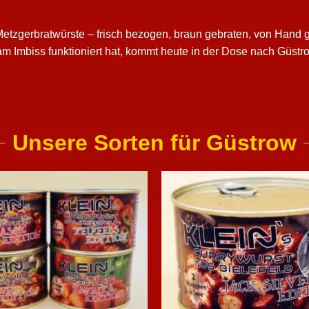
 Metzgerbratwürste – frisch bezogen, braun gebraten, von Hand
 Imbiss funktioniert hat, kommt heute in der Dose nach Güstrow
Unsere Sorten für Güstrow