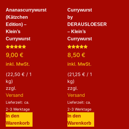
Ananascurrywurst
Currywurst
(Kätzchen
by
Edition) –
DERAUSLOESER
Klein’s
– Klein’s
Currywurst
Currywurst
Bewertet
Bewertet
9,00
€
8,50
€
mit
mit
5.00
5.00
inkl. MwSt.
inkl. MwSt.
von 5
von 5
(
22,50
€
/ 1
(
21,25
€
/ 1
kg)
kg)
zzgl.
zzgl.
Versand
Versand
Lieferzeit: ca.
Lieferzeit: ca.
2-3 Werktage
2-3 Werktage
In den
In den
Warenkorb
Warenkorb