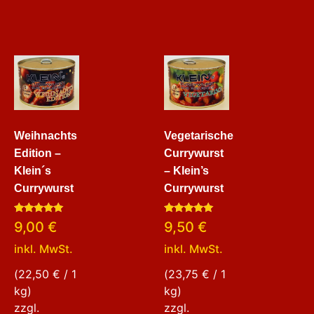
Weihnachts
Vegetarische
Edition –
Currywurst
Klein´s
– Klein’s
Currywurst
Currywurst
Bewertet
Bewertet
9,00
€
9,50
€
mit
mit
5.00
5.00
inkl. MwSt.
inkl. MwSt.
von 5
von 5
(
22,50
€
/ 1
(
23,75
€
/ 1
kg)
kg)
zzgl.
zzgl.