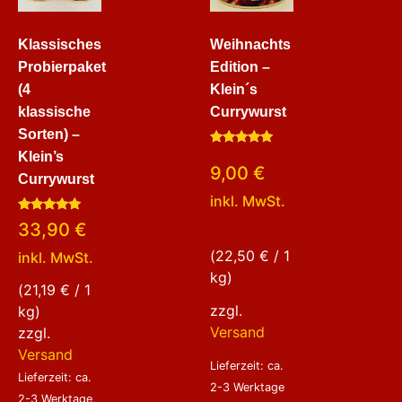
Klassisches
Weihnachts
Probierpaket
Edition –
(4
Klein´s
klassische
Currywurst
Sorten) –
Bewertet
Klein’s
mit
9,00
€
5.00
Currywurst
von 5
inkl. MwSt.
Bewertet
33,90
€
mit
4.80
(
22,50
€
/ 1
inkl. MwSt.
von 5
kg)
(
21,19
€
/ 1
zzgl.
kg)
Versand
zzgl.
Versand
Lieferzeit: ca.
Lieferzeit: ca.
2-3 Werktage
2-3 Werktage