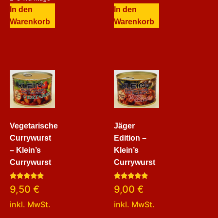
In den
In den
Warenkorb
Warenkorb
Vegetarische
Jäger
Currywurst
Edition –
– Klein’s
Klein’s
Currywurst
Currywurst
Bewertet
Bewertet
9,50
€
9,00
€
mit
mit
5.00
5.00
inkl. MwSt.
inkl. MwSt.
von 5
von 5