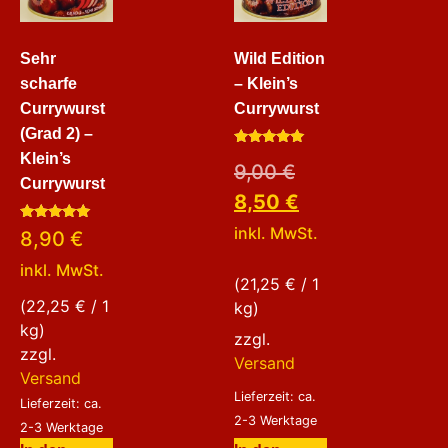
Sehr
Wild Edition
scharfe
– Klein’s
Currywurst
Currywurst
(Grad 2) –
Bewertet
Klein’s
9,00
€
mit
5.00
Currywurst
von 5
8,50
€
inkl. MwSt.
Bewertet
8,90
€
mit
5.00
inkl. MwSt.
von 5
(
21,25
€
/ 1
(
22,25
€
/ 1
kg)
kg)
zzgl.
zzgl.
Versand
Versand
Lieferzeit: ca.
Lieferzeit: ca.
2-3 Werktage
2-3 Werktage