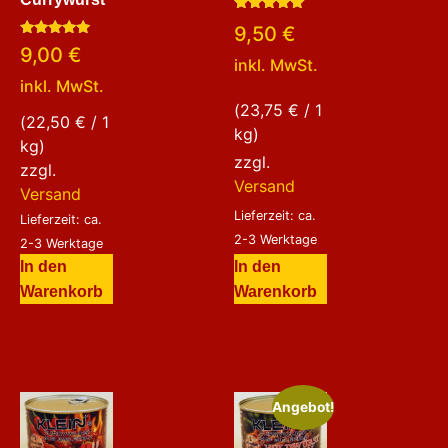
Bewertet
9,50
€
mit
Bewertet
5.00
9,00
€
mit
von 5
inkl. MwSt.
5.00
inkl. MwSt.
von 5
(
23,75
€
/ 1
(
22,50
€
/ 1
kg)
kg)
zzgl.
zzgl.
Versand
Versand
Lieferzeit: ca.
Lieferzeit: ca.
2-3 Werktage
2-3 Werktage
In den
In den
Warenkorb
Warenkorb
Angebot!