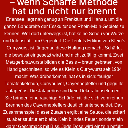
– wenn Schärfe Methode
hat und nicht nur brennt
Erlensee liegt nah genug an Frankfurt und Hanau, um die
ganze Bandbreite der Esskultur des Rhein-Main-Gebiets zu
kennen. Wer dort unterwegs ist, hat keine Scheu vor Würze
und Intensität – im Gegenteil. Die Teufels Edition von Klein’s
Currywurst ist für genau diese Haltung gemacht: Schärfe,
die bewusst eingesetzt wird und nicht zufällig kommt. Zwei
Metzgerbratwürste bilden die Basis – braun gebraten, von
Hand geschnitten, so wie es Klein’s Currywurst seit 1984
macht. Was drüberkommt, hat es in sich: feuriger
Tomatenketchup, Currypulver, Cayennepfeffer und gegrillte
Jalapeños. Die Jalapeños sind kein Dekorationselement.
Sie bringen eine rauchige Schärfe mit, die sich vom reinen
Brennen des Cayennepfeffers deutlich unterscheidet. Das
Zusammenspiel dieser Zutaten ergibt eine Sauce, die scharf
ist, aber strukturiert bleibt. Kein blindes Feuer, sondern ein
klarer Geschmack mit Biss. Jede Dose wird einzeln befüllt