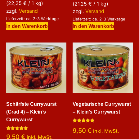
von 5
(
22,25
€
/ 1 kg)
(
21,25
€
/ 1 kg)
zzgl.
Versand
zzgl.
Versand
Lieferzeit: ca. 2-3 Werktage
Lieferzeit: ca. 2-3 Werktage
In den Warenkorb
In den Warenkorb
Schärfste Currywurst
Vegetarische Currywurst
(Grad 4) – Klein’s
– Klein’s Currywurst
Currywurst
Bewertet
9,50
€
inkl. MwSt.
mit
Bewertet
5.00
9,50
€
inkl. MwSt.
mit
von 5