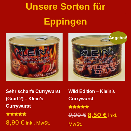
Unsere Sorten für
Eppingen
Angebot!
Sehr scharfe Currywurst
Wild Edition – Klein’s
(Grad 2) – Klein’s
Currywurst
Currywurst
Bewertet
9,00
€
8,50
€
inkl.
mit
Bewertet
5.00
8,90
€
inkl. MwSt.
MwSt.
mit
von 5
5.00