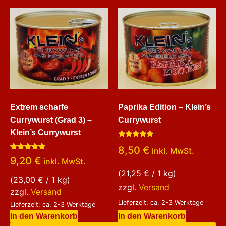
Extrem scharfe
Paprika Edition – Klein’s
Currywurst (Grad 3) –
Currywurst
Klein’s Currywurst
Bewertet
8,50
€
inkl. MwSt.
mit
Bewertet
5.00
9,20
€
inkl. MwSt.
mit
von 5
5.00
(
21,25
€
/ 1 kg)
von 5
(
23,00
€
/ 1 kg)
zzgl.
Versand
zzgl.
Versand
Lieferzeit: ca. 2-3 Werktage
Lieferzeit: ca. 2-3 Werktage
In den Warenkorb
In den Warenkorb