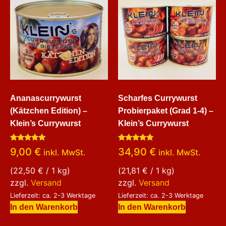
Ananascurrywurst
Scharfes Currywurst
(Kätzchen Edition) –
Probierpaket (Grad 1-4) –
Klein’s Currywurst
Klein’s Currywurst
Bewertet
Bewertet
9,00
€
34,90
€
inkl. MwSt.
inkl. MwSt.
mit
mit
5.00
5.00
von 5
von 5
(
22,50
€
/ 1 kg)
(
21,81
€
/ 1 kg)
zzgl.
Versand
zzgl.
Versand
Lieferzeit: ca. 2-3 Werktage
Lieferzeit: ca. 2-3 Werktage
In den Warenkorb
In den Warenkorb