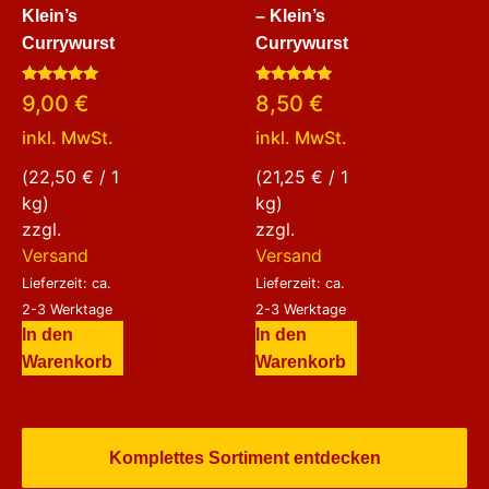
Klein’s
– Klein’s
Currywurst
Currywurst
Bewertet
Bewertet
9,00
€
8,50
€
mit
mit
5.00
5.00
inkl. MwSt.
inkl. MwSt.
von 5
von 5
(
22,50
€
/ 1
(
21,25
€
/ 1
kg)
kg)
zzgl.
zzgl.
Versand
Versand
Lieferzeit: ca.
Lieferzeit: ca.
2-3 Werktage
2-3 Werktage
In den
In den
Warenkorb
Warenkorb
Komplettes Sortiment entdecken