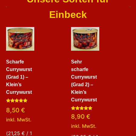
Einbeck
Scharfe
Sehr
Currywurst
scharfe
(Grad 1) –
Currywurst
Klein’s
(Grad 2) –
Currywurst
Klein’s
Currywurst
Bewertet
8,50
€
mit
Bewertet
5.00
8,90
€
mit
von 5
inkl. MwSt.
5.00
inkl. MwSt.
von 5
(
21,25
€
/ 1