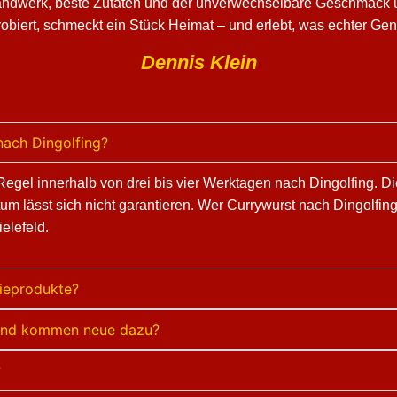
Handwerk, beste Zutaten und der unverwechselbare Geschmack u
obiert, schmeckt ein Stück Heimat – und erlebt, was echter Ge
Dennis Klein
nach Dingolfing?
r Regel innerhalb von drei bis vier Werktagen nach Dingolfing. 
um lässt sich nicht garantieren. Wer Currywurst nach Dingolfi
elefeld.
rieprodukte?
t und kommen neue dazu?
?