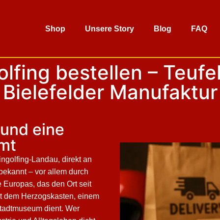
Shop
Unsere Story
Blog
FAQ
lfing bestellen – Teufel
Bielefelder Manufaktur
 und eine
mmt
ingolfing-Landau, direkt an
 bekannt – vor allem durch
Europas, das den Ort seit
mit dem Herzogskasten, einem
 Stadtmuseum dient. Wer