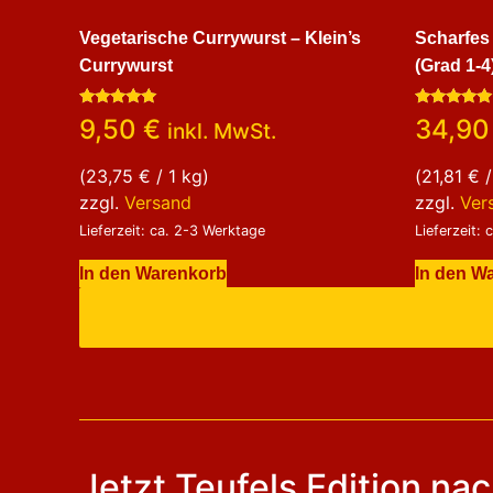
Vegetarische Currywurst – Klein’s
Scharfes
Currywurst
(Grad 1-4
Bewertet
Bewertet
9,50
€
34,9
inkl. MwSt.
mit
mit
5.00
5.00
von 5
von 5
(
23,75
€
/ 1 kg)
(
21,81
€
/
zzgl.
Versand
zzgl.
Ver
Lieferzeit: ca. 2-3 Werktage
Lieferzeit:
In den Warenkorb
In den W
Jetzt Teufels Edition nac