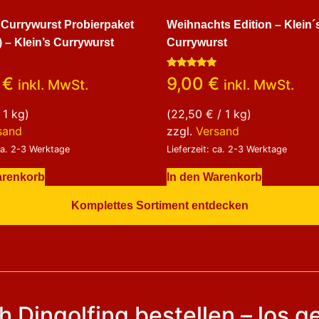
 Currywurst Probierpaket
Weihnachts Edition – Klein´
) – Klein’s Currywurst
Currywurst
Bewertet
0
€
9,00
€
inkl. MwSt.
inkl. MwSt.
mit
5.00
von 5
 1 kg)
(
22,50
€
/ 1 kg)
sand
zzgl.
Versand
 ca. 2-3 Werktage
Lieferzeit: ca. 2-3 Werktage
arenkorb
In den Warenkorb
Komplettes Sortiment entdecken
h Dingolfing bestellen – los g