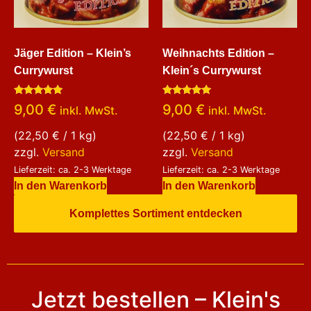
Jäger Edition – Klein’s
Weihnachts Edition –
Currywurst
Klein´s Currywurst
Bewertet
Bewertet
9,00
€
9,00
€
inkl. MwSt.
inkl. MwSt.
mit
mit
5.00
5.00
von 5
von 5
(
22,50
€
/ 1 kg)
(
22,50
€
/ 1 kg)
zzgl.
Versand
zzgl.
Versand
Lieferzeit: ca. 2-3 Werktage
Lieferzeit: ca. 2-3 Werktage
In den Warenkorb
In den Warenkorb
Komplettes Sortiment entdecken
Jetzt bestellen – Klein's