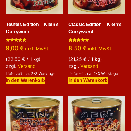
Teufels Edition – Klein’s
Classic Edition – Klein’s
Currywurst
Currywurst
Bewertet
Bewertet
9,00
€
8,50
€
inkl. MwSt.
inkl. MwSt.
mit
mit
5.00
5.00
von 5
von 5
(
22,50
€
/ 1 kg)
(
21,25
€
/ 1 kg)
zzgl.
Versand
zzgl.
Versand
Lieferzeit: ca. 2-3 Werktage
Lieferzeit: ca. 2-3 Werktage
In den Warenkorb
In den Warenkorb