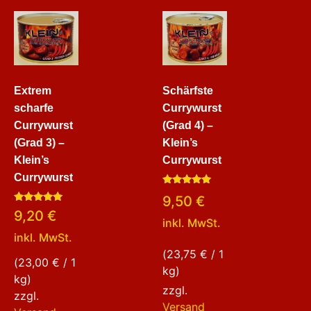
Extrem
Schärfste
scharfe
Currywurst
Currywurst
(Grad 4) –
(Grad 3) –
Klein’s
Klein’s
Currywurst
Currywurst
Bewertet
9,50
€
mit
Bewertet
5.00
9,20
€
mit
von 5
inkl. MwSt.
5.00
inkl. MwSt.
von 5
(
23,75
€
/ 1
(
23,00
€
/ 1
kg)
kg)
zzgl.
zzgl.
Versand