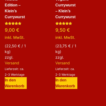
Edition –
Currywurst
Klein’s
– Klein’s
Currywurst
Currywurst
Bewertet
Bewertet
9,00
€
9,50
€
mit
mit
5.00
5.00
inkl. MwSt.
inkl. MwSt.
von 5
von 5
(
22,50
€
/ 1
(
23,75
€
/ 1
kg)
kg)
zzgl.
zzgl.
Versand
Versand
Lieferzeit: ca.
Lieferzeit: ca.
2-3 Werktage
2-3 Werktage
In den
In den
Warenkorb
Warenkorb