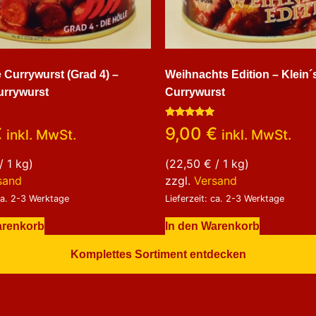
 Currywurst (Grad 4) –
Weihnachts Edition – Klein´
urrywurst
Currywurst
Bewertet
€
9,00
€
inkl. MwSt.
inkl. MwSt.
mit
5.00
von 5
/ 1 kg)
(
22,50
€
/ 1 kg)
sand
zzgl.
Versand
 ca. 2-3 Werktage
Lieferzeit: ca. 2-3 Werktage
arenkorb
In den Warenkorb
Komplettes Sortiment entdecken