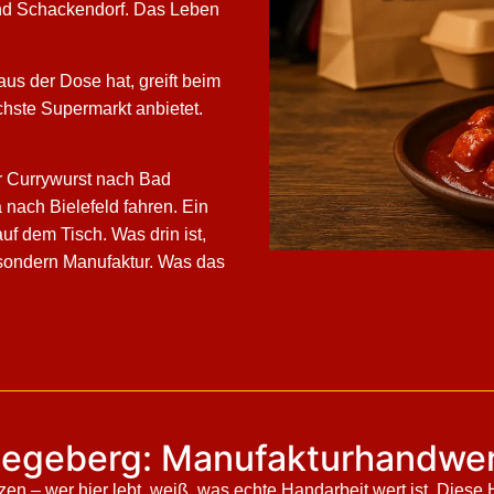
nd Schackendorf. Das Leben
s der Dose hat, greift beim
chste Supermarkt anbietet.
r Currywurst nach Bad
 nach Bielefeld fahren. Ein
uf dem Tisch. Was drin ist,
 sondern Manufaktur. Was das
Segeberg: Manufakturhandwerk
en – wer hier lebt, weiß, was echte Handarbeit wert ist. Diese 