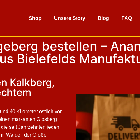
Shop
Unsere Story
Blog
FAQ
eberg bestellen – Anan
us Bielefelds Manufakt
n Kalkberg,
echtem
rund 40 Kilometer östlich von
 einen markanten Gipsberg
, die seit Jahrzehnten jeden
: Wälder, der Großer