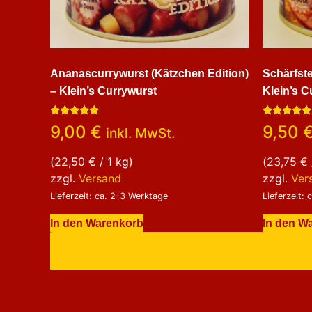
Ananascurrywurst (Kätzchen Edition)
Schärfste
– Klein’s Currywurst
Klein’s C
Bewertet
Bewertet
9,00
€
9,50
inkl. MwSt.
mit
mit
5.00
5.00
von 5
von 5
(
22,50
€
/ 1 kg)
(
23,75
€
zzgl.
Versand
zzgl.
Ver
Lieferzeit: ca. 2-3 Werktage
Lieferzeit:
In den Warenkorb
In den W