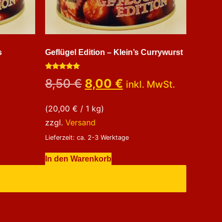
s
Geflügel Edition – Klein’s Currywurst
Bewertet
8,50
€
8,00
€
inkl. MwSt.
mit
5.00
von 5
(
20,00
€
/ 1 kg)
zzgl.
Versand
Lieferzeit: ca. 2-3 Werktage
In den Warenkorb