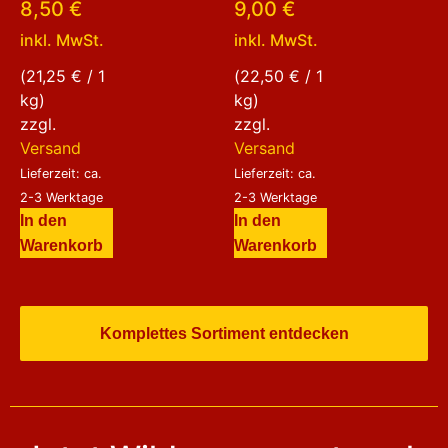
Bewertet
Bewertet
8,50
€
9,00
€
mit
mit
5.00
5.00
inkl. MwSt.
inkl. MwSt.
von 5
von 5
(
21,25
€
/ 1
(
22,50
€
/ 1
kg)
kg)
zzgl.
zzgl.
Versand
Versand
Lieferzeit: ca.
Lieferzeit: ca.
2-3 Werktage
2-3 Werktage
In den
In den
Warenkorb
Warenkorb
Komplettes Sortiment entdecken