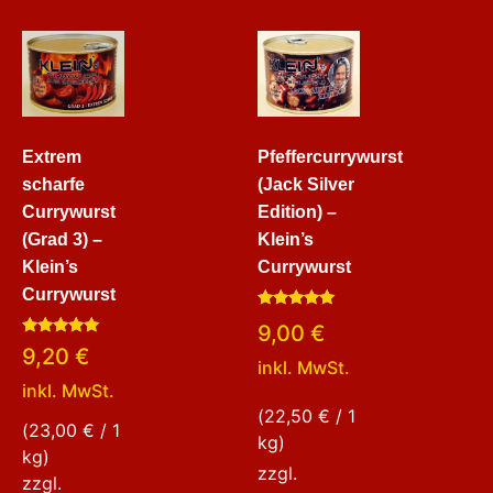
Extrem
Pfeffercurrywurst
scharfe
(Jack Silver
Currywurst
Edition) –
(Grad 3) –
Klein’s
Klein’s
Currywurst
Currywurst
Bewertet
9,00
€
mit
Bewertet
5.00
9,20
€
mit
von 5
inkl. MwSt.
5.00
inkl. MwSt.
von 5
(
22,50
€
/ 1
(
23,00
€
/ 1
kg)
kg)
zzgl.
zzgl.