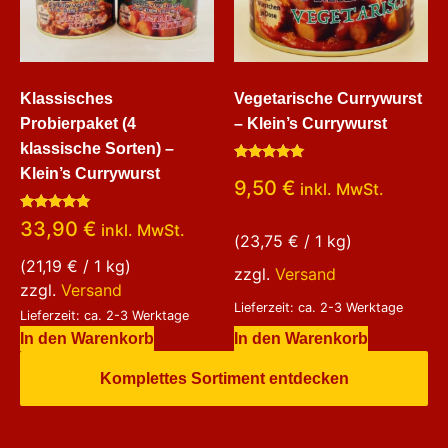
Klassisches
Vegetarische Currywurst
Probierpaket (4
– Klein’s Currywurst
klassische Sorten) –
Bewertet
Klein’s Currywurst
9,50
€
mit
inkl. MwSt.
5.00
von 5
Bewertet
33,90
€
inkl. MwSt.
mit
(
23,75
€
/ 1 kg)
4.80
von 5
(
21,19
€
/ 1 kg)
zzgl.
Versand
zzgl.
Versand
Lieferzeit: ca. 2-3 Werktage
Lieferzeit: ca. 2-3 Werktage
In den Warenkorb
In den Warenkorb
Komplettes Sortiment entdecken