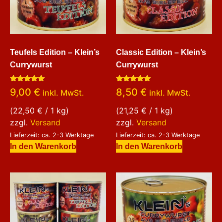
Teufels Edition – Klein’s
Classic Edition – Klein’s
Currywurst
Currywurst
Bewertet
Bewertet
9,00
€
8,50
€
inkl. MwSt.
inkl. MwSt.
mit
mit
5.00
5.00
von 5
von 5
(
22,50
€
/ 1 kg)
(
21,25
€
/ 1 kg)
zzgl.
Versand
zzgl.
Versand
Lieferzeit: ca. 2-3 Werktage
Lieferzeit: ca. 2-3 Werktage
In den Warenkorb
In den Warenkorb